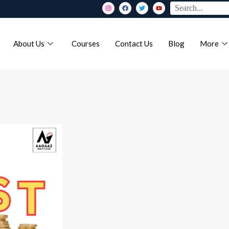
About Us
Courses
Contact Us
Blog
More