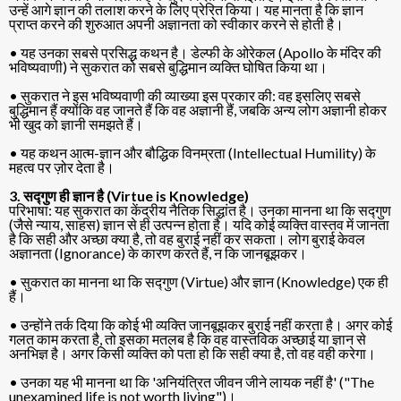
उन्हें आगे ज्ञान की तलाश करने के लिए प्रेरित किया। यह मानता है कि ज्ञान
प्राप्त करने की शुरुआत अपनी अज्ञानता को स्वीकार करने से होती है।
• यह उनका सबसे प्रसिद्ध कथन है। डेल्फी के ओरेकल (Apollo के मंदिर की
भविष्यवाणी) ने सुकरात को सबसे बुद्धिमान व्यक्ति घोषित किया था।
• सुकरात ने इस भविष्यवाणी की व्याख्या इस प्रकार की: वह इसलिए सबसे
बुद्धिमान हैं क्योंकि वह जानते हैं कि वह अज्ञानी हैं, जबकि अन्य लोग अज्ञानी होकर
भी खुद को ज्ञानी समझते हैं।
• यह कथन आत्म-ज्ञान और बौद्धिक विनम्रता (Intellectual Humility) के
महत्व पर ज़ोर देता है।
3. सद्गुण ही ज्ञान है (Virtue is Knowledge)
परिभाषा: यह सुकरात का केंद्रीय नैतिक सिद्धांत है। उनका मानना था कि सद्गुण
(जैसे न्याय, साहस) ज्ञान से ही उत्पन्न होता है। यदि कोई व्यक्ति वास्तव में जानता
है कि सही और अच्छा क्या है, तो वह बुराई नहीं कर सकता। लोग बुराई केवल
अज्ञानता (Ignorance) के कारण करते हैं, न कि जानबूझकर।
• सुकरात का मानना था कि सद्गुण (Virtue) और ज्ञान (Knowledge) एक ही
हैं।
• उन्होंने तर्क दिया कि कोई भी व्यक्ति जानबूझकर बुराई नहीं करता है। अगर कोई
गलत काम करता है, तो इसका मतलब है कि वह वास्तविक अच्छाई या ज्ञान से
अनभिज्ञ है। अगर किसी व्यक्ति को पता हो कि सही क्या है, तो वह वही करेगा।
• उनका यह भी मानना था कि 'अनियंत्रित जीवन जीने लायक नहीं है' ("The
unexamined life is not worth living")।