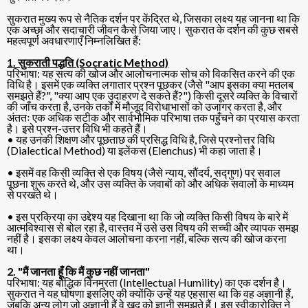
सुकरात मुख्य रूप से नैतिक दर्शन पर केंद्रित थे, जिसका लक्ष्य यह जानना था कि
एक अच्छा और सदाचारी जीवन कैसे जिया जाए। सुकरात के दर्शन की कुछ सबसे
महत्वपूर्ण अवधारणाएँ निम्नलिखित हैं:
1. सुकराती पद्धति (Socratic Method)
परिभाषा: यह सत्य की खोज और आलोचनात्मक सोच को विकसित करने की एक
विधि है। इसमें एक व्यक्ति लगातार प्रश्न पूछकर (जैसे "आप इसका क्या मतलब
समझते हैं?", "क्या आप एक उदाहरण दे सकते हैं?") किसी दूसरे व्यक्ति के विचारों
की जाँच करता है, उनके तर्कों में मौजूद विरोधाभासों को उजागर करता है, और
अंततः एक अधिक सटीक और सार्वभौमिक परिभाषा तक पहुँचने का प्रयास करता
है। इसे प्रश्न-उत्तर विधि भी कहते हैं।
• यह उनकी शिक्षण और पूछताछ की प्रसिद्ध विधि है, जिसे प्रश्नोत्तर विधि
(Dialectical Method) या इलेंकस (Elenchus) भी कहा जाता है।
• इसमें वह किसी व्यक्ति से एक विषय (जैसे न्याय, सौंदर्य, सद्गुण) पर सवाल
पूछना शुरू करते थे, और उस व्यक्ति के जवाबों को और अधिक सवालों के माध्यम
से परखते थे।
• इस प्रक्रिया का उद्देश्य यह दिखाना था कि जो व्यक्ति किसी विषय के बारे में
आत्मविश्वास से बोल रहा है, वास्तव में उसे उस विषय की सच्ची और व्यापक समझ
नहीं है। इसका लक्ष्य केवल आलोचना करना नहीं, बल्कि सत्य की खोज करना
था।
2. "मैं जानता हूँ कि मैं कुछ नहीं जानता"
परिभाषा: यह बौद्धिक विनम्रता (Intellectual Humility) का एक दर्शन है।
सुकरात ने यह घोषणा इसलिए की क्योंकि उन्हें यह एहसास था कि वह अज्ञानी हैं,
जबकि अन्य लोग जो अज्ञानी हैं वे खुद को ज्ञानी समझते हैं। इस स्वीकारोक्ति ने