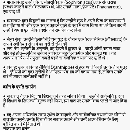
• माता-पिता: उनके पिता, सोफ़्रोनिकस (Sophroniscus), एक संगतराश
(पत्थर काटने वाले/शिल्पकार) थे, और उनकी माता, फ़ेनारेटे (Phaenarete),
एक दाई थीं।
• व्यवसाय: कुछ विद्वानों का मानना है कि उन्होंने शुरू में अपने पिता के व्यवसाय में
हाथ बँटाया था और एक पत्थर काटने वाले के रूप में काम किया था, लेकिन बाद में
उन्होंने अपना पूरा जीवन दर्शन को समर्पित कर दिया।
• सैन्य सेवा: उन्होंने पेलोपोनेशियन युद्ध के दौरान एक पैदल सैनिक (हॉपलाइट) के
रूप में एथेनियन सेना में बहादुरी से सेवा की।
• रूप-रंग: स्रोतों के अनुसार, वह देखने में कुरूप थे—चौड़ी आँखें, चपटा नाक
और बड़े होंठ—लेकिन उनका व्यक्तित्व बहुत आकर्षक और मजबूत था। वह
अक्सर नंगे पैर और पुराने कपड़े पहने सार्वजनिक स्थानों पर घूमते थे।
• विवाह: उनका विवाह ज़ैंथिपी (Xanthippe) से हुआ था, जिनसे उनके तीन पुत्र
थे। ज़ैंथिपी को कुछ स्रोतों में 'अप्रिय' स्वभाव की बताया गया है, लेकिन उनके
बारे में ज़्यादा जानकारी नहीं है।
दर्शन के प्रति समर्पण
• सुकरात ने एक भिक्षु या शिक्षक की तरह जीवन जिया। उन्होंने सार्वजनिक रूप
से शिक्षण के लिए कभी शुल्क नहीं लिया, इस बात पर उनके शिष्य प्लेटो ने ज़ोर दिया
है।
• वह अपना अधिकांश समय एथेंस के बाज़ारों और सार्वजनिक स्थानों पर लोगों से
बातचीत करने, उनके विचारों पर सवाल उठाने और उन्हें आत्म-चिंतन के लिए
प्रेरित करने में बिताते थे।
सुकरात का दर्शन