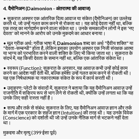
4. दैमोनिअन (Daimonion - अंतरात्मा की आवाज)
• सुकरात अक्सर एक आंतरिक दिव्य आवाज या संकेत (दैमोनिअन) का उल्लेख
करते थे, जो उन्हें गलत काम करने से रोकता था। यह कोई देवता नहीं था, बल्कि
एक तरह का मार्गदर्शन करने वाला संकेत था। उनके समकालीन लोगों ने इस 'नए
देवता' को मानने के आरोप को उनके मुकदमे का आधार बनाया।
• मूल ग्रीक अर्थ: ग्रीक भाषा में,
Daimonion
शब्द का अर्थ "दैवीय शक्ति" या
"देवता-सम्बन्धी" होता है, लेकिन इसका उपयोग अक्सर एक निजी संरक्षक आत्मा
या भाग्य को प्रभावित करने वाली शक्ति के लिए भी किया जाता था। सुकरात के
संदर्भ में, यह किसी देवता के समान नहीं था, बल्कि एक आंतरिक संकेत था।
• स्वरूप (Function): सुकरात के अनुसार, यह आवाज़ कभी उन्हें कोई काम
करने का आदेश नहीं देती थी, बल्कि हमेशा उन्हें गलत काम करने से रोकती थी।
यह एक निषेधात्मक या नकारात्मक संकेत के रूप में कार्य करती थी।
• उदाहरण: प्लेटो के संवादों में, सुकरात ने बताया कि यह दैमोनिअन आवाज़ उन्हें
राजनीति में सक्रिय रूप से भाग लेने से रोकती थी, क्योंकि उन्हें लगता था कि यह
उनके लिए सही रास्ता नहीं है।
• सत्य और तर्क से संबंध: सुकरात के लिए, यह दैमोनिअन आवाज़ ज्ञान और तर्क
के मार्ग में एक प्रकार के सहज ज्ञान (Intuition) की तरह थी। यह उनके विवेक
(Conscience) को दर्शाती थी जो उन्हें उनके नैतिक मार्ग से भटकने नहीं देता
था।
मुकद्दमा और मृत्यु (399 ईसा पूर्व)