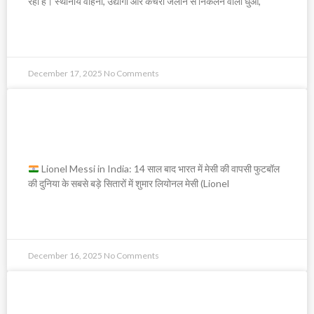
रहा है। स्थानीय वाहनों, उद्योगों और कचरा जलाने से निकलने वाला धुआँ,
READ MORE »
December 17, 2025
No Comments
Lionel Messi in India: 14 साल बाद
भारत में मेसी की वापसी
Lionel Messi in India: 14 साल बाद भारत में मेसी की वापसी फुटबॉल
की दुनिया के सबसे बड़े सितारों में शुमार लियोनल मेसी (Lionel
READ MORE »
December 16, 2025
No Comments
महात्मा गांधी और डॉ. भीमराव अंबेडकर की पहली