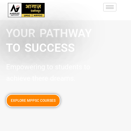
YOUR PATHWAY
TO SUCCESS
Empowering to students to
achieve there dreams.
EXPLORE MPPSC COURSES