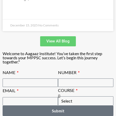
READ MORE »
December 15, 2025
No Comments
View All Blog
Welcome to Aagaaz Institute! You’ve taken the first step
towards your MPPSC success. Let’s begin this journey
together."
NAME
NUMBER
COURSE
EMAIL
Submit