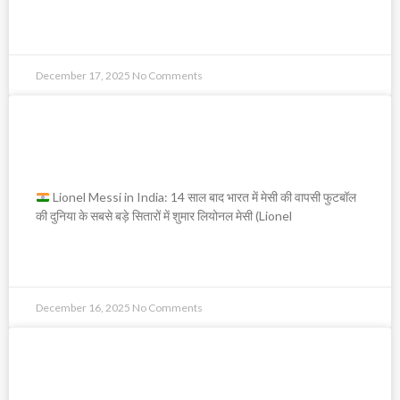
READ MORE »
December 17, 2025
No Comments
Lionel Messi in India: 14 साल बाद
भारत में मेसी की वापसी
Lionel Messi in India: 14 साल बाद भारत में मेसी की वापसी फुटबॉल
की दुनिया के सबसे बड़े सितारों में शुमार लियोनल मेसी (Lionel
READ MORE »
December 16, 2025
No Comments
महात्मा गांधी और डॉ. भीमराव अंबेडकर की पहली
औपचारिक मुलाकात