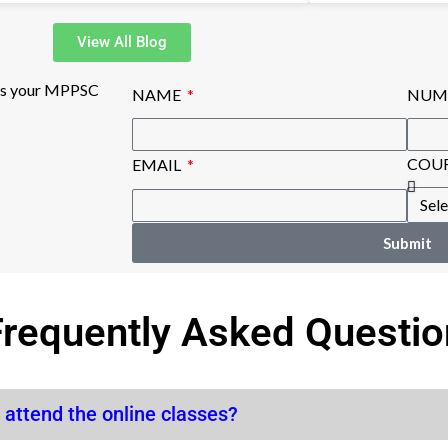
View All Blog
rds your MPPSC
NAME
NUM
COU
EMAIL
Submit
Frequently Asked Questio
 attend the online classes?