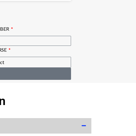
BER
RSE
n