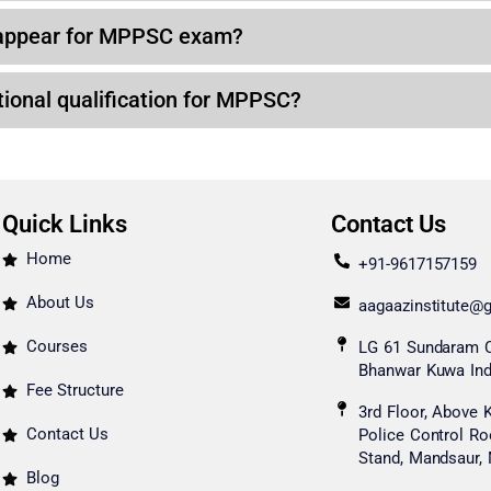
 appear for MPPSC exam?
ional qualification for MPPSC?
Quick Links
Contact Us
Home
+91-9617157159
About Us
aagaazinstitute@
Courses
LG 61 Sundaram 
Bhanwar Kuwa Ind
Fee Structure
3rd Floor, Above 
Contact Us
Police Control R
Stand, Mandsaur, 
Blog