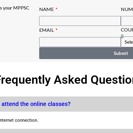
rds your MPPSC
NAME
NUM
COU
EMAIL
Submit
Frequently Asked Questio
 attend the online classes?
internet connection.