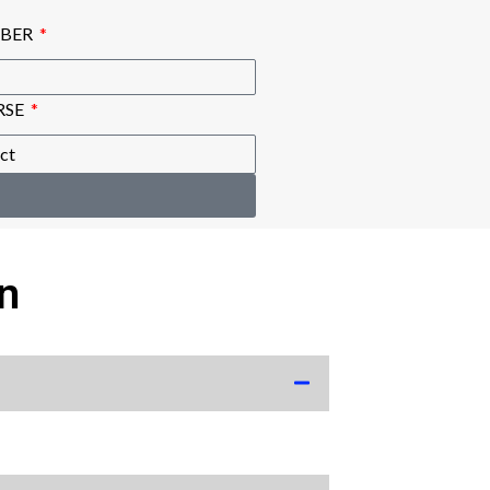
BER
RSE
n